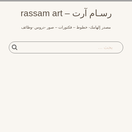
لتجاوز
رسـام آرت – rassam art
لى
لمحتوى
مصدر إلهامك- خطوط – فكتورات – صور -دروس -وظائف
بحث