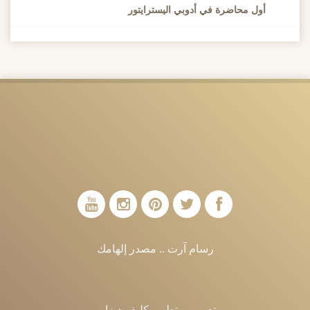
أول محاضرة في أدوبي اليسترايتور
رسام آرت .. مصدر إلهامك
تصميم وتطوير
كليفر ديزاين