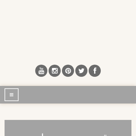
إضغط
للتصفح