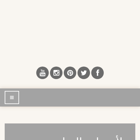
إضغط
للتصفح