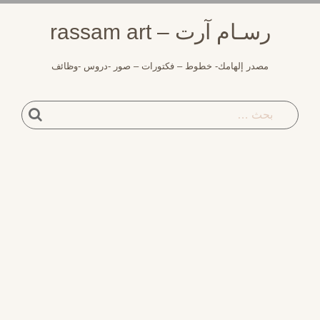
لتجاوز
رسـام آرت – rassam art
لى
لمحتوى
مصدر إلهامك- خطوط – فكتورات – صور -دروس -وظائف
بحث