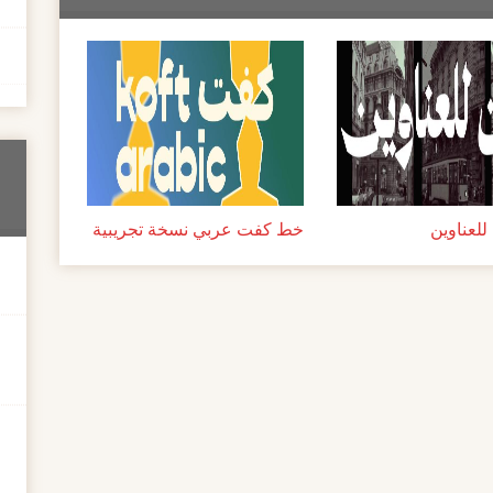
لعناوين
خط كفت عربي نسخة تجريبية