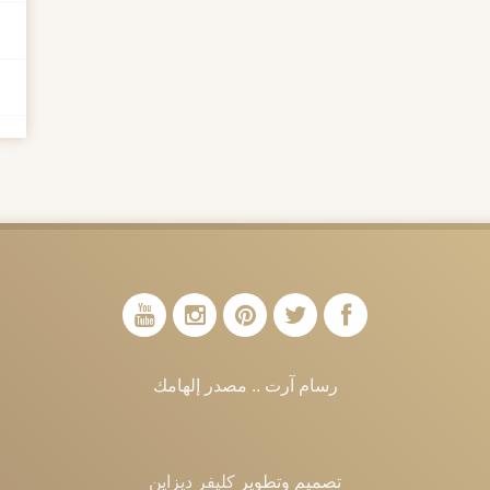
رسام آرت .. مصدر إلهامك
تصميم وتطوير
كليفر ديزاين