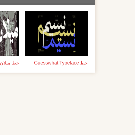
خط Guesswhat Typeface
خط ميلان ل