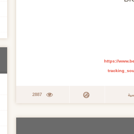
https://www.b
tracking_so
2887
سية