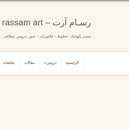
لتجاوز
لى
لمحتوى
رسـام آرت – rassam art
مصدر إلهامك- خطوط – فكتورات – صور -دروس -وظائف
الرئيسية
دروس
مقالات
ملحقات