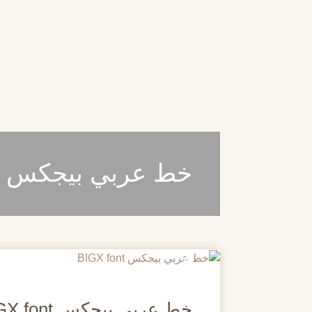
خط عربي بيجكس BIGX font
20
مايو
خط عربي بيجكس BIGX font