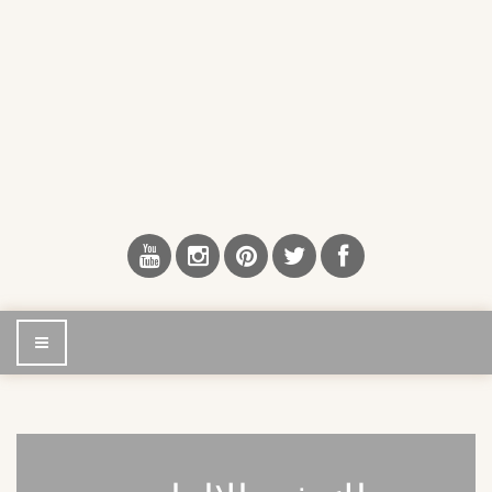
إضغط
للتصفح