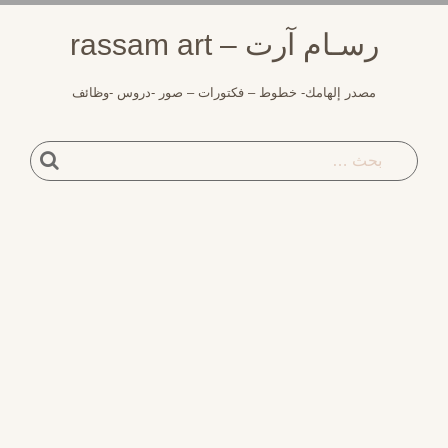
لتجاوز
رسـام آرت – rassam art
لى
لمحتوى
مصدر إلهامك- خطوط – فكتورات – صور -دروس -وظائف
بحث