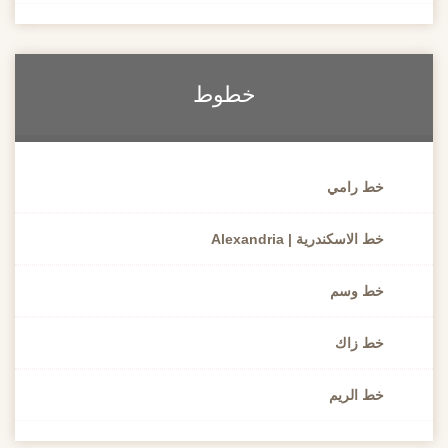
خطوط
خط رامي
خط الاسكندرية | Alexandria
خط وسم
خط زاك
خط الريم