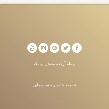
رسام آرت .. مصدر إلهامك
تصميم وتطوير
كليفر ديزاين