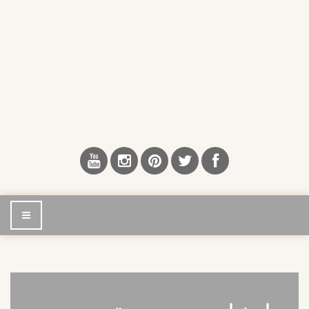
إضغط
للتصفح