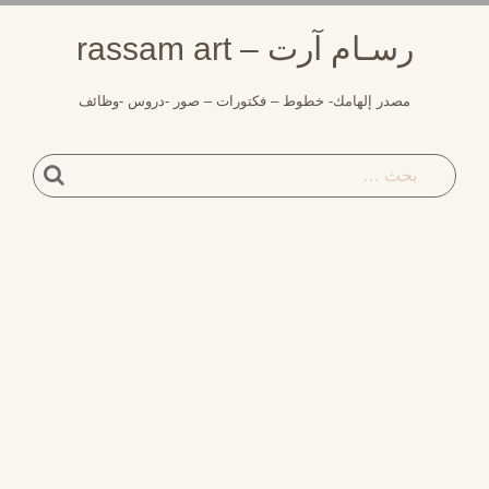
لتجاوز
رسـام آرت – rassam art
لى
لمحتوى
مصدر إلهامك- خطوط – فكتورات – صور -دروس -وظائف
بحث