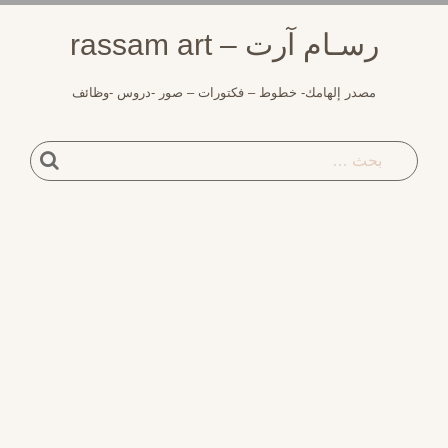
لتجاوز
رسـام آرت – rassam art
لى
لمحتوى
مصدر إلهامك- خطوط – فكتورات – صور -دروس -وظائف
بحث