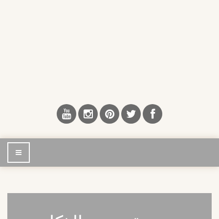
إضغط
للتصفح