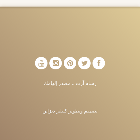
رسام آرت .. مصدر إلهامك
تصميم وتطوير
كليفر ديزاين