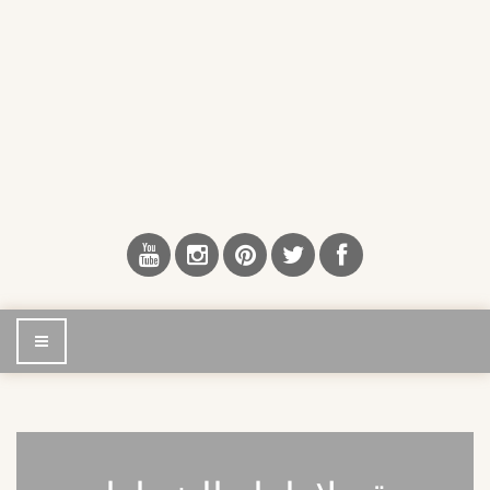
إضغط
للتصفح