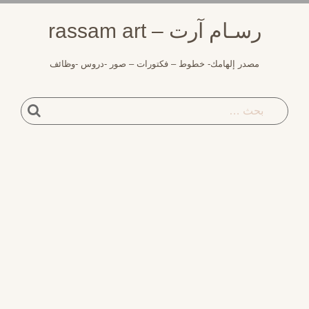
لتجاوز
رسـام آرت – rassam art
لى
لمحتوى
مصدر إلهامك- خطوط – فكتورات – صور -دروس -وظائف
بحث