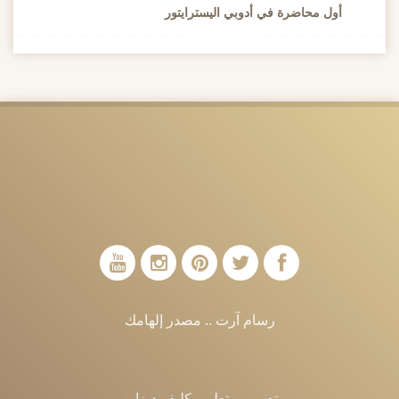
أول محاضرة في أدوبي اليسترايتور
رسام آرت .. مصدر إلهامك
تصميم وتطوير
كليفر ديزاين