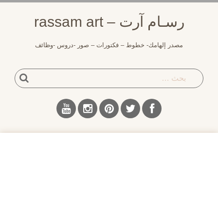
لتجاوز
رسـام آرت – rassam art
لى
لمحتوى
مصدر إلهامك- خطوط – فكتورات – صور -دروس -وظائف
بحث