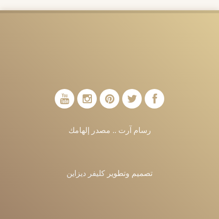
رسام آرت .. مصدر إلهامك
تصميم وتطوير
كليفر ديزاين