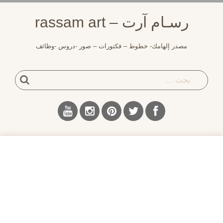
لتجاوز
رسـام آرت – rassam art
لى
لمحتوى
مصدر إلهامك- خطوط – فكتورات – صور -دروس -وظائف
بحث