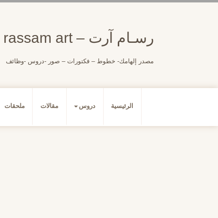
لتجاوز
لى
لمحتوى
رسـام آرت – rassam art
مصدر إلهامك- خطوط – فكتورات – صور -دروس -وظائف
الرئيسية
دروس
مقالات
ملحقات