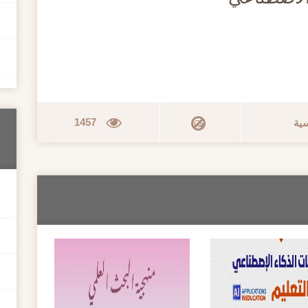
1457
سية