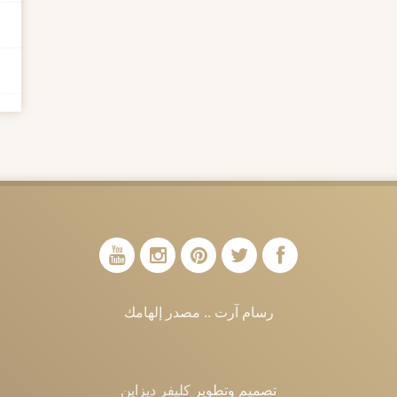
رسام آرت .. مصدر إلهامك
تصميم وتطوير
كليفر ديزاين