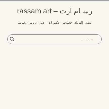
لتجاوز
رسـام آرت – rassam art
لى
لمحتوى
مصدر إلهامك- خطوط – فكتورات – صور -دروس -وظائف
بحث