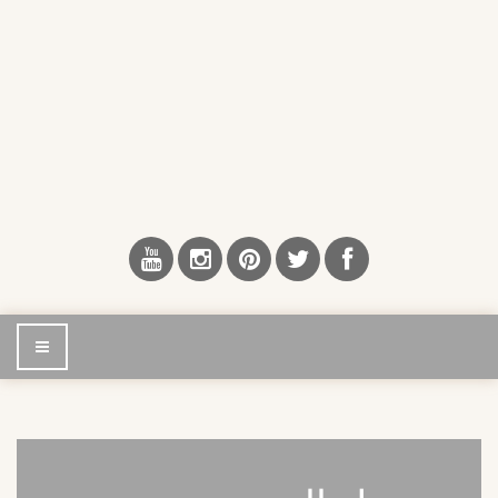
إضغط
للتصفح