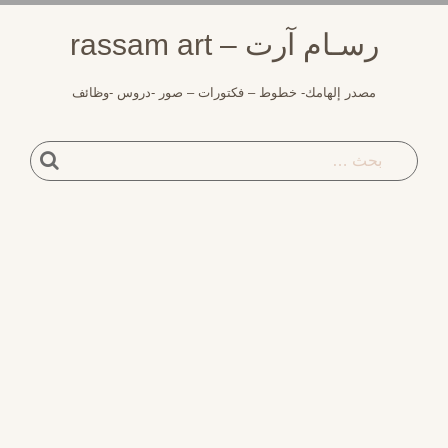
لتجاوز
رسـام آرت – rassam art
لى
لمحتوى
مصدر إلهامك- خطوط – فكتورات – صور -دروس -وظائف
بحث