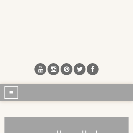
إضغط
للتصفح