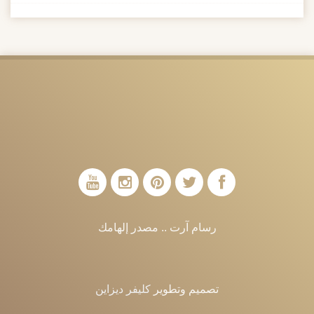
رسام آرت .. مصدر إلهامك
تصميم وتطوير
كليفر ديزاين