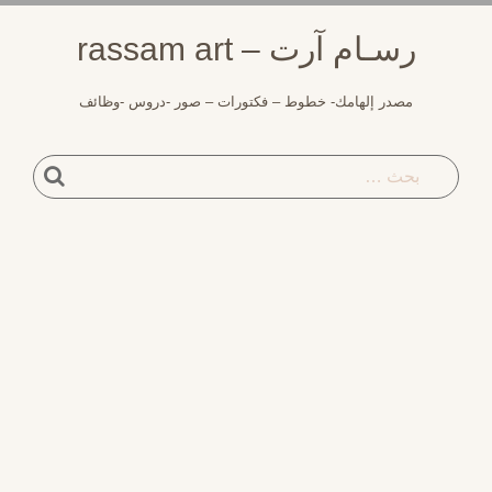
لتجاوز
رسـام آرت – rassam art
لى
لمحتوى
مصدر إلهامك- خطوط – فكتورات – صور -دروس -وظائف
بحث