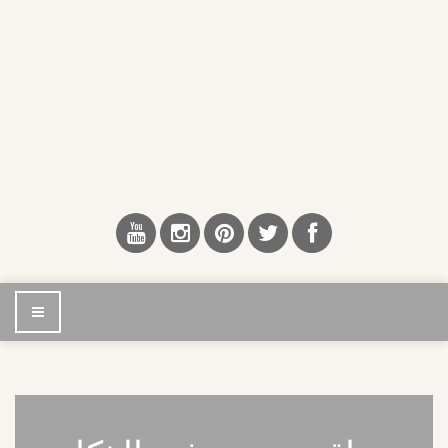
إضغط
للتصفح