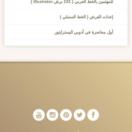
للمهتمين بالخط العربي ( 131 برش illustrator )
إعدات الفرش ( الخط السنبلي )
أول محاضرة في أدوبي اليسترايتور