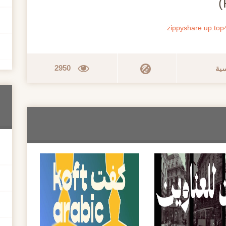
zippyshare
up.top
2950
سية