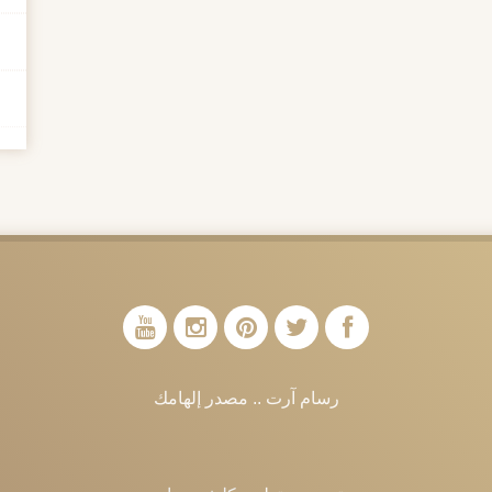
رسام آرت .. مصدر إلهامك