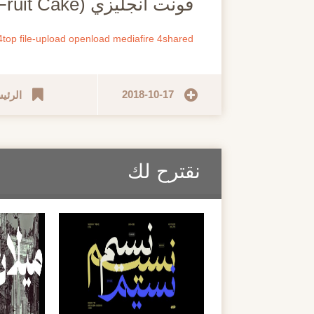
فونت انجليزي (Fruit Cake)
4top
file-upload
openload
mediafire
4shared
2018-10-17
الرئي
نقترح لك