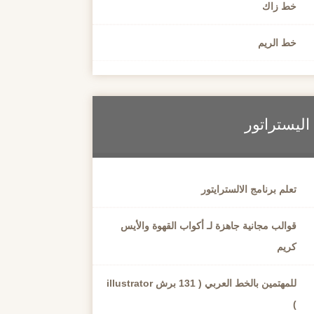
خط زاك
خط الريم
اليستراتور
تعلم برنامج الالسترايتور
قوالب مجانية جاهزة لـ أكواب القهوة والأيس
كريم
للمهتمين بالخط العربي ( 131 برش illustrator
)