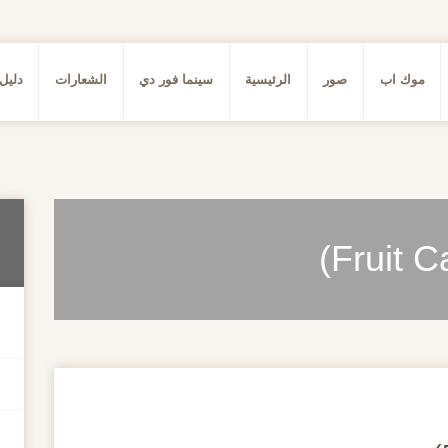
موك اب
صور
الرئيسية
سينما فور دي
الشعارات
دليل