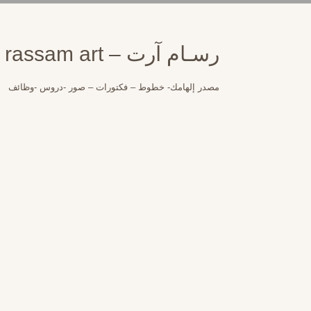
لتجاوز
لى
لمحتوى
رسـام آرت – rassam art
مصدر إلهامك- خطوط – فكتورات – صور -دروس -وظائف