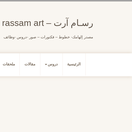
لتجاوز
لى
لمحتوى
رسـام آرت – rassam art
مصدر إلهامك- خطوط – فكتورات – صور -دروس -وظائف
الرئيسية
دروس
مقالات
ملحقات