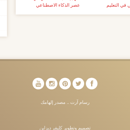
 في التعليم
عصر الذكاء الاصطناعي
رسام آرت .. مصدر إلهامك
تصميم وتطوير
كليفر ديزاين