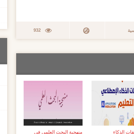
932
سية
ات الذكاء
منهجية البحث العلمي في