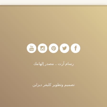
رسام آرت .. مصدر إلهامك
تصميم وتطوير
كليفر ديزاين