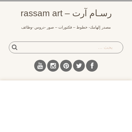
لتجاوز
رسـام آرت – rassam art
لى
لمحتوى
مصدر إلهامك- خطوط – فكتورات – صور -دروس -وظائف
بحث