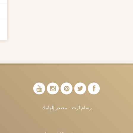
رسام آرت .. مصدر إلهامك