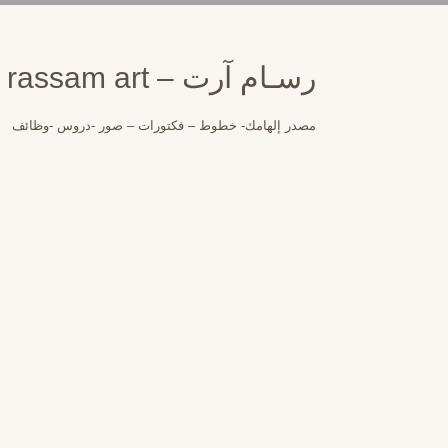
لتجاوز
لى
لمحتوى
رسـام آرت – rassam art
مصدر إلهامك- خطوط – فكتورات – صور -دروس -وظائف