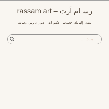
لتجاوز
رسـام آرت – rassam art
لى
لمحتوى
مصدر إلهامك- خطوط – فكتورات – صور -دروس -وظائف
بحث