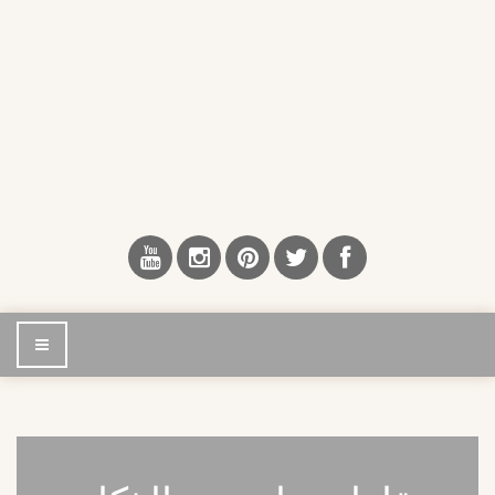
إضغط
للتصفح