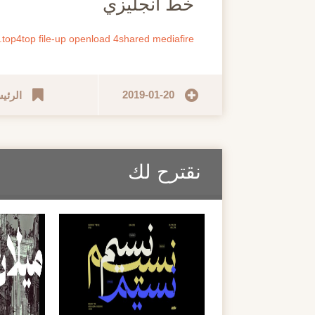
خط انجليزي
.top4top
file-up
openload
4shared
mediafire
2019-01-20
الرئي
نقترح لك