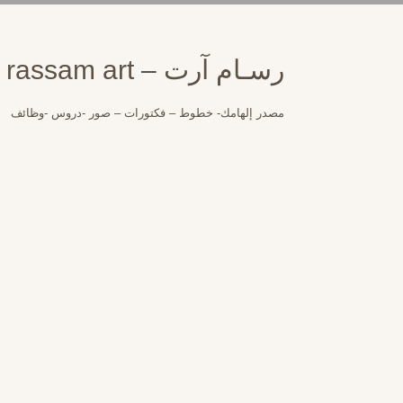
لتجاوز
لى
لمحتوى
رسـام آرت – rassam art
مصدر إلهامك- خطوط – فكتورات – صور -دروس -وظائف