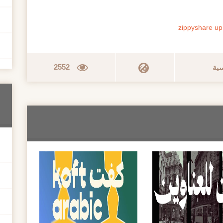
zippyshare
up
2552
سية