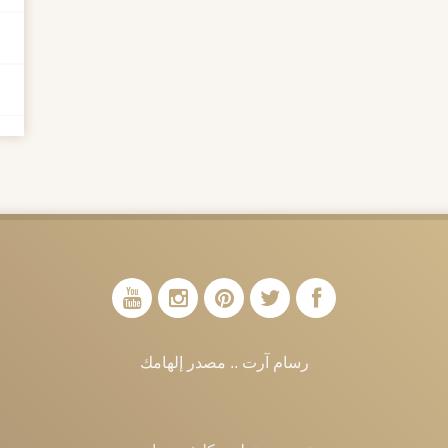
رسام آرت .. مصدر إلهامك