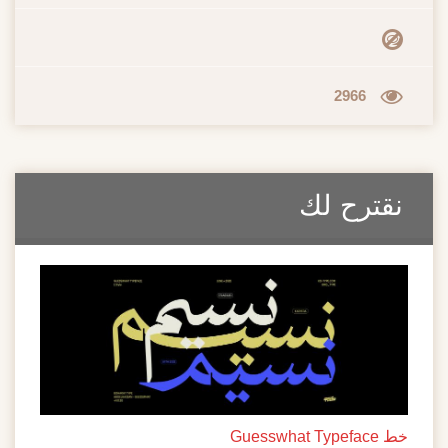
2966
نقترح لك
خط Guesswhat Typeface