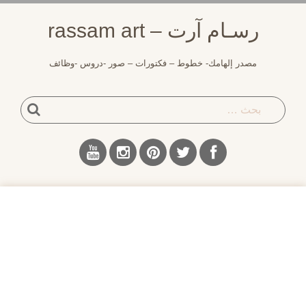
لتجاوز
رسـام آرت – rassam art
لى
لمحتوى
مصدر إلهامك- خطوط – فكتورات – صور -دروس -وظائف
بحث