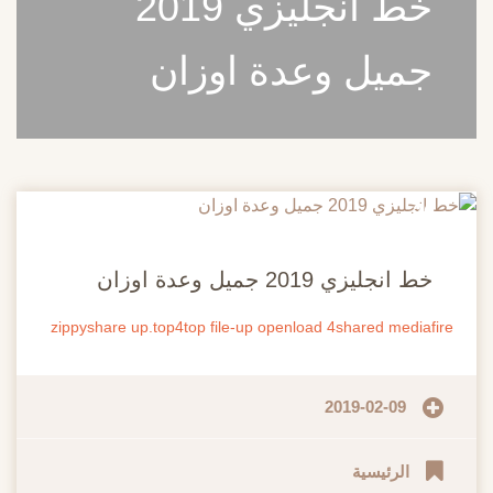
خط انجليزي 2019
جميل وعدة اوزان
20
مايو
خط انجليزي 2019 جميل وعدة اوزان
zippyshare
up.top4top
file-up
openload
4shared
mediafire
2019-02-09
الرئيسية