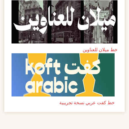
خط ميلان للعناوين
خط كفت عربي نسخة تجريبية