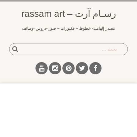
لتجاوز
رسـام آرت – rassam art
لى
لمحتوى
مصدر إلهامك- خطوط – فكتورات – صور -دروس -وظائف
بحث