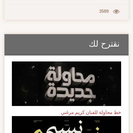
3589
نقترح لك
خط محاولة للفنان كريم مرغني