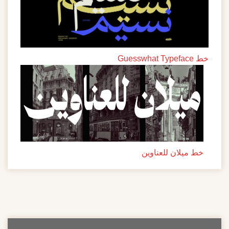
خط Guesswhat Typeface
خط ميلان للعناوين