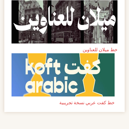
خط ميلان للعناوين
خط كفت عربي نسخة تجريبية