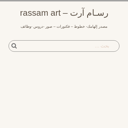
لتجاوز
رسـام آرت – rassam art
لى
لمحتوى
مصدر إلهامك- خطوط – فكتورات – صور -دروس -وظائف
بحث