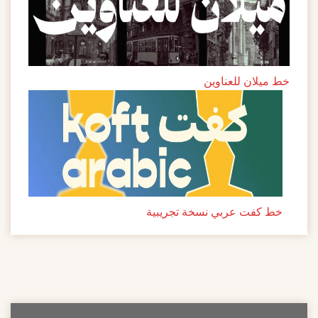
خط ميلان للعناوين
خط كفت عربي نسخة تجريبية