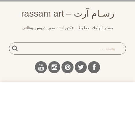
لتجاوز
رسـام آرت – rassam art
لى
لمحتوى
مصدر إلهامك- خطوط – فكتورات – صور -دروس -وظائف
بحث