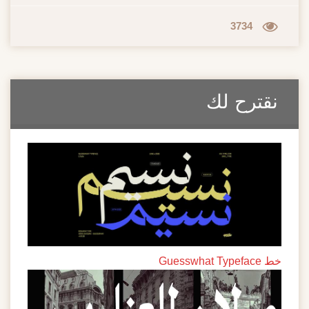
3734
نقترح لك
خط Guesswhat Typeface