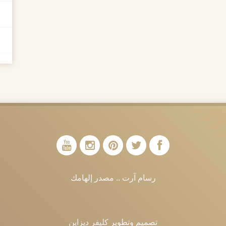
رسام آرت .. مصدر إلهامك
تصميم وتطوير
كليفر ديزاين