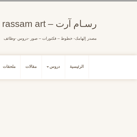
لتجاوز
لى
لمحتوى
رسـام آرت – rassam art
مصدر إلهامك- خطوط – فكتورات – صور -دروس -وظائف
الرئيسية
دروس
مقالات
ملحقات