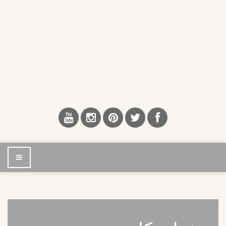
إضغط
للتصفح