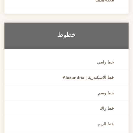
خطوط
خط رامي
خط الاسكندرية | Alexandria
خط وسم
خط زاك
خط الريم