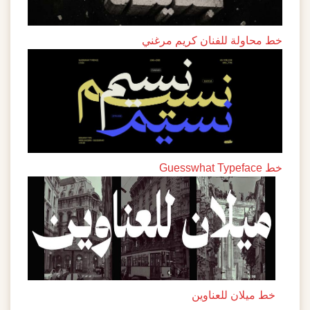
خط محاولة للفنان كريم مرغني
خط Guesswhat Typeface
خط ميلان للعناوين