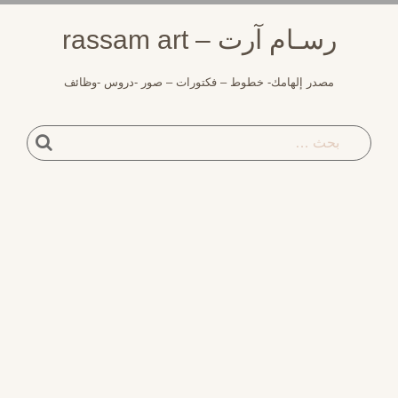
وز
رسـام آرت – rassam art
توى
مصدر إلهامك- خطوط – فكتورات – صور -دروس -وظائف
بحث