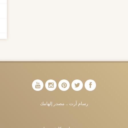
رسام آرت .. مصدر إلهامك