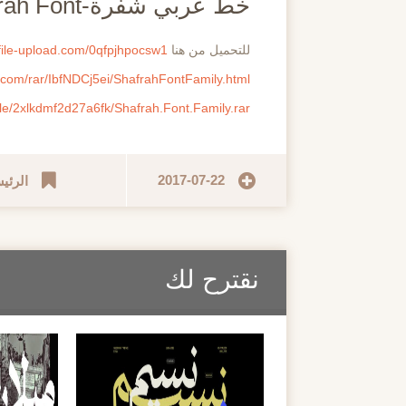
خط عربي شفرة-Shafrah Font
للتحميل من هنا
.file-upload.com/0qfpjhpocsw1
.com/rar/IbfNDCj5ei/ShafrahFontFamily.html
ile/2xlkdmf2d27a6fk/Shafrah.Font.Family.rar
2017-07-22
الرئي
نقترح لك