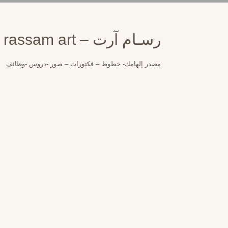
لتجاوز
لى
لمحتوى
رسـام آرت – rassam art
مصدر إلهامك- خطوط – فكتورات – صور -دروس -وظائف