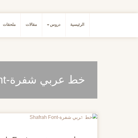
الرئيسية
دروس
مقالات
ملحقات
خط عربي شفرة-Shafrah Font
20
مايو