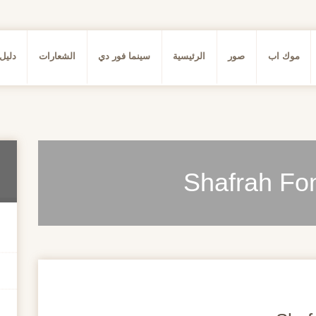
موك اب
صور
الرئيسية
سينما فور دي
الشعارات
دليل