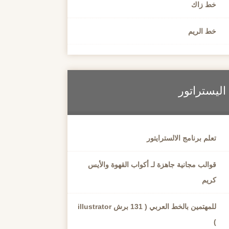
خط زاك
خط الريم
اليستراتور
تعلم برنامج الالسترايتور
قوالب مجانية جاهزة لـ أكواب القهوة والأيس
كريم
للمهتمين بالخط العربي ( 131 برش illustrator
)