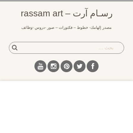
لتجاوز
رسـام آرت – rassam art
لى
لمحتوى
مصدر إلهامك- خطوط – فكتورات – صور -دروس -وظائف
بحث