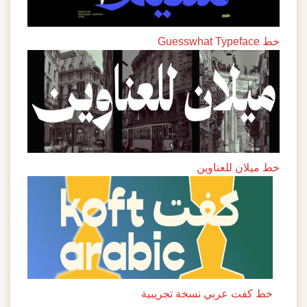
خط Guesswhat Typeface
خط ميلان للعناوين
خط كفت عربي نسخة تجريبية