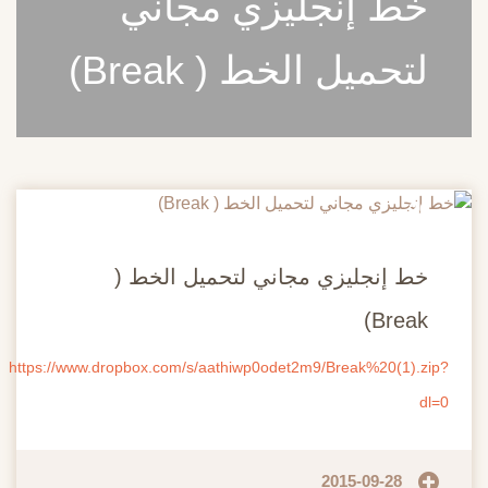
خط إنجليزي مجاني
لتحميل الخط ( Break)
20
مايو
خط إنجليزي مجاني لتحميل الخط (
Break)
https://www.dropbox.com/s/aathiwp0odet2m9/Break%20(1).zip?
dl=0
2015-09-28