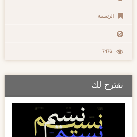
الرئيسية
7476
نقترح لك