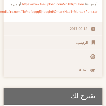
هنا
https://www.file-upload.com/xo1hfijm60eo
أو من هنا
http://www.mediafire.com/file/nbfqqqq5jhbqqhd/Omar+Nabil+Murad+Fo
2017-09-12
الرئيسية
4167
رح لك