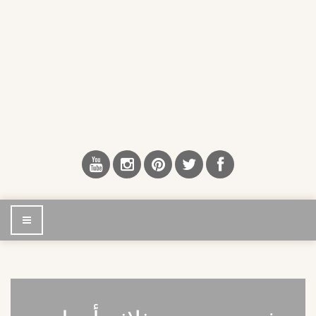
إضغط
للتصفح