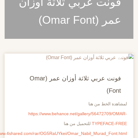
نت عربي ثلاثة أوزان
(Omar Font)
فونت عربي ثلاثة أوزان عمر (Omar
Fo
ة الخط من هنا
https://www.behance.net/gallery/56472709
TYPEFACE
للتحميل من هنا
https://www.4shared.com/rar/OG5RaUYkei/Omar_Nabil_Murad_Fon