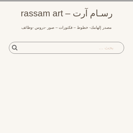
سـام آرت – rassam art
مصدر إلهامك- خطوط – فكتورات – صور -دروس -وظائف
بحث