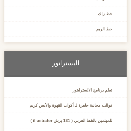
ط زاك
 الريم
اليستراتور
لم برنامج الالسترايتور
الب مجانية جاهزة لـ أكواب القهوة والأيس كريم
هتمين بالخط العربي ( 131 برش illustrator )