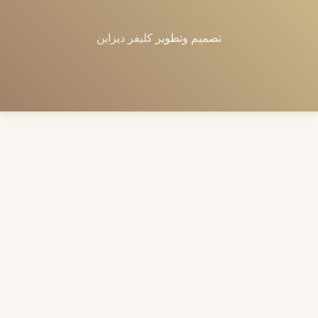
تصميم وتطوير
كليفر ديزاين