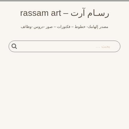
وز
رسـام آرت – rassam art
توى
مصدر إلهامك- خطوط – فكتورات – صور -دروس -وظائف
بحث