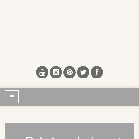
إضغط
للتصفح