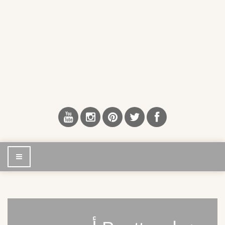
إضغط
للتصفح