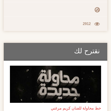
2912
نقترح لك
خط محاولة للفنان كريم مرغني