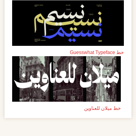
خط Guesswhat Typeface
خط ميلان للعناوين