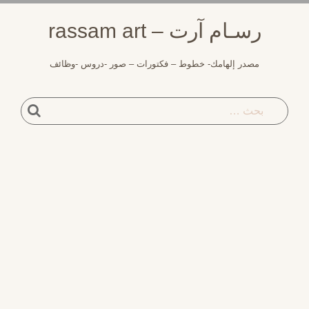
لتجاوز
رسـام آرت – rassam art
لى
لمحتوى
مصدر إلهامك- خطوط – فكتورات – صور -دروس -وظائف
بحث