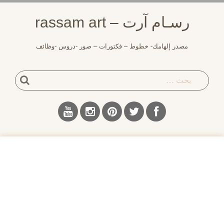
لتجاوز
رسـام آرت – rassam art
لى
لمحتوى
مصدر إلهامك- خطوط – فكتورات – صور -دروس -وظائف
بحث