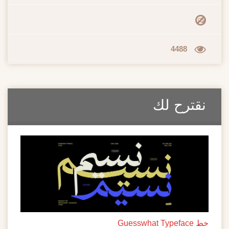
4488
نقترح لك
خط Guesswhat Typeface