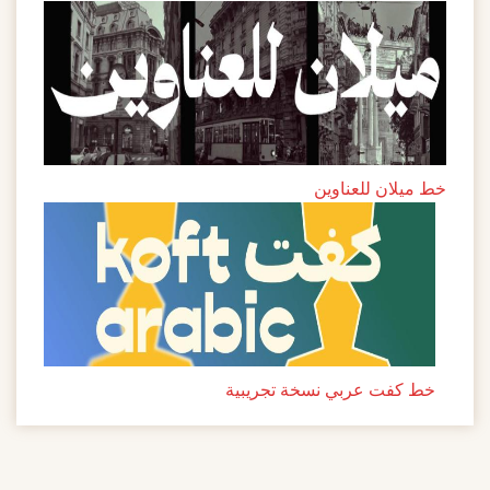
خط ميلان للعناوين
خط كفت عربي نسخة تجريبية