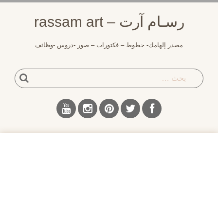
لتجاوز
رسـام آرت – rassam art
لى
لمحتوى
مصدر إلهامك- خطوط – فكتورات – صور -دروس -وظائف
بحث