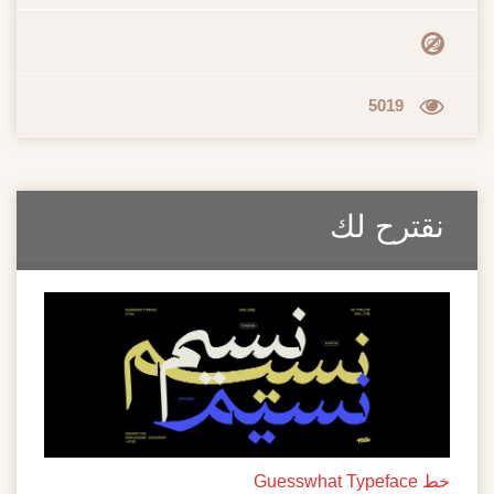
5019
نقترح لك
خط Guesswhat Typeface