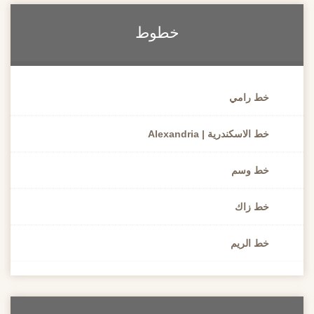
خطوط
خط رامي
خط الاسكندرية | Alexandria
خط وسم
خط زاك
خط الريم