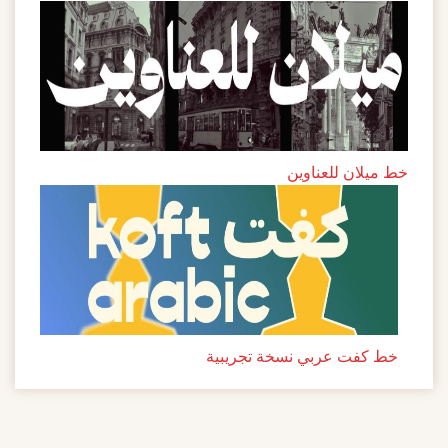
خط ميلان للعناوين
خط كفت عربي نسخة تجريبية