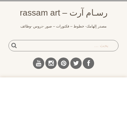
لتجاوز
رسـام آرت – rassam art
لى
لمحتوى
مصدر إلهامك- خطوط – فكتورات – صور -دروس -وظائف
بحث