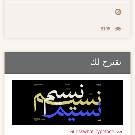
5195
نقترح لك
خط Guesswhat Typeface