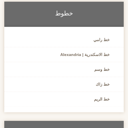
خطوط
خط رامي
خط الاسكندرية | Alexandria
خط وسم
خط زاك
خط الريم