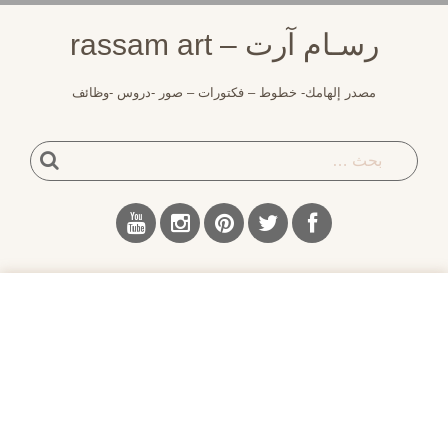
لتجاوز
رسـام آرت – rassam art
لى
لمحتوى
مصدر إلهامك- خطوط – فكتورات – صور -دروس -وظائف
بحث