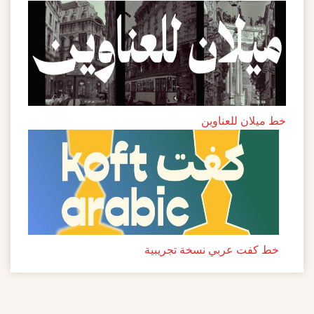
خط ميلان للعناوين
خط كفت عربي نسخة تجريبية