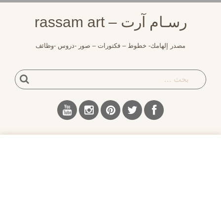
لتجاوز
رسـام آرت – rassam art
لى
لمحتوى
مصدر إلهامك- خطوط – فكتورات – صور -دروس -وظائف
بحث