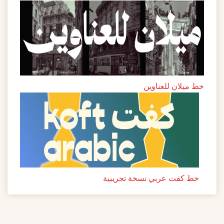
خط ميلان للعناوين
خط كفت عربي نسخة تجريبية