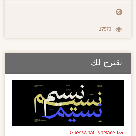
17573
نقترح لك
خط Guesswhat Typeface