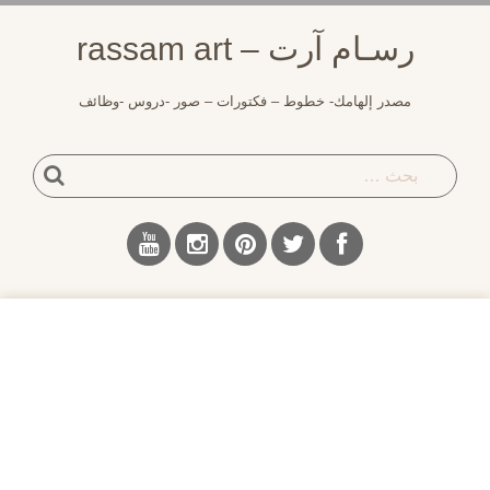
لتجاوز
رسـام آرت – rassam art
لى
لمحتوى
مصدر إلهامك- خطوط – فكتورات – صور -دروس -وظائف
بحث