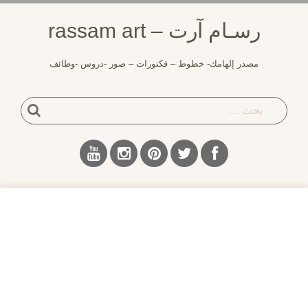
لتجاوز
رسـام آرت – rassam art
لى
لمحتوى
مصدر إلهامك- خطوط – فكتورات – صور -دروس -وظائف
بحث