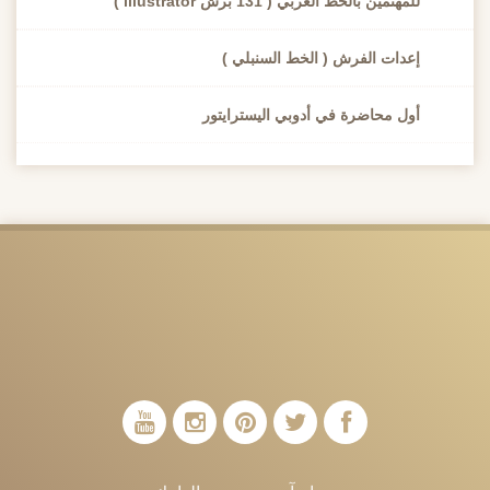
للمهتمين بالخط العربي ( 131 برش illustrator )
إعدات الفرش ( الخط السنبلي )
أول محاضرة في أدوبي اليسترايتور