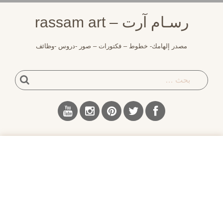
لتجاوز
رسـام آرت – rassam art
لى
لمحتوى
مصدر إلهامك- خطوط – فكتورات – صور -دروس -وظائف
بحث