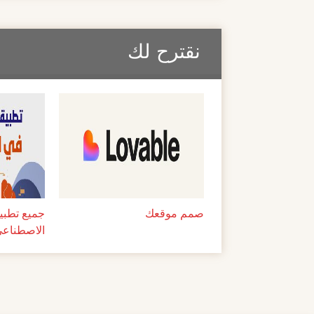
نقترح لك
صمم موقعك
جميع تطبيق
الاصطناعي