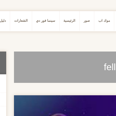
موك اب
صور
الرئيسية
سينما فور دي
الشعارات
دليل