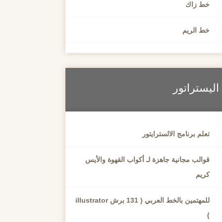
خط زاك
خط الريم
اليستراتور
تعلم برنامج الالسترايتور
قوالب مجانية جاهزة لـ أكواب القهوة والأيس
كريم
للمهتمين بالخط العربي ( 131 برش illustrator
)