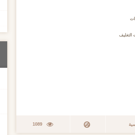
ات
 التغليف
1089
سية