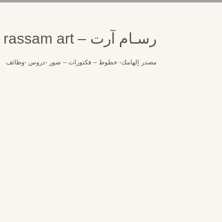
لتجاوز
لى
لمحتوى
رسـام آرت – rassam art
مصدر إلهامك- خطوط – فكتورات – صور -دروس -وظائف