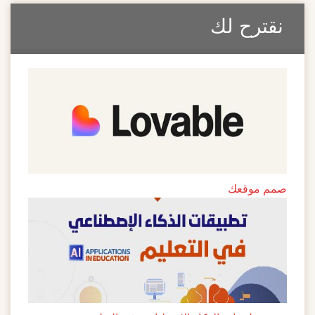
نقترح لك
صمم موقعك