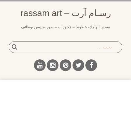
لتجاوز
رسـام آرت – rassam art
لى
لمحتوى
مصدر إلهامك- خطوط – فكتورات – صور -دروس -وظائف
بحث