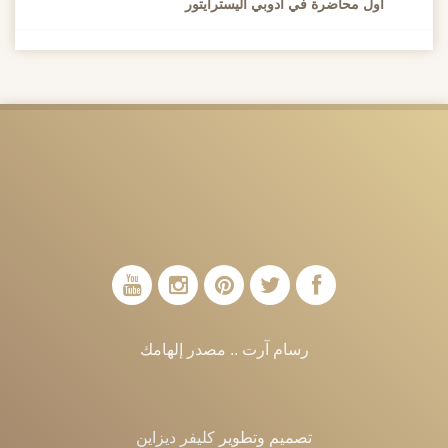
أول محاضرة في أدوبي اليسترايتور
رسام آرت .. مصدر إلهامك
تصميم وتطوير
كليفر ديزاين