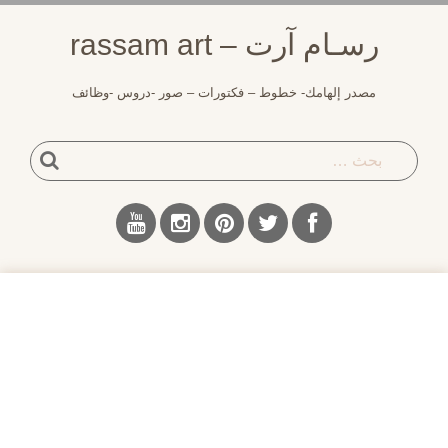
لتجاوز
رسـام آرت – rassam art
لى
لمحتوى
مصدر إلهامك- خطوط – فكتورات – صور -دروس -وظائف
بحث