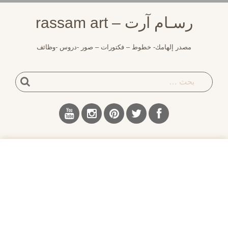
لتجاوز
رسـام آرت – rassam art
لى
لمحتوى
مصدر إلهامك- خطوط – فكتورات – صور -دروس -وظائف
بحث