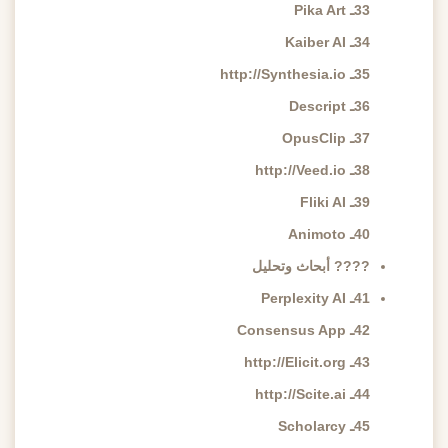
33ـ Pika Art
34ـ Kaiber AI
35ـ http://Synthesia.io
36ـ Descript
37ـ OpusClip
38ـ http://Veed.io
39ـ Fliki AI
40ـ Animoto
???? أبحاث وتحليل
41ـ Perplexity AI
42ـ Consensus App
43ـ http://Elicit.org
44ـ http://Scite.ai
45ـ Scholarcy