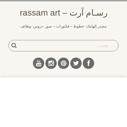
لتجاوز
رسـام آرت – rassam art
لى
لمحتوى
مصدر إلهامك- خطوط – فكتورات – صور -دروس -وظائف
بحث