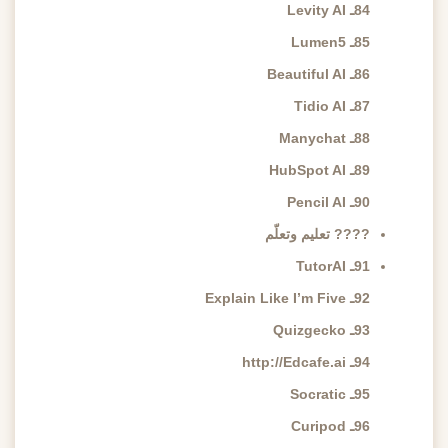
84ـ Levity AI
85ـ Lumen5
86ـ Beautiful AI
87ـ Tidio AI
88ـ Manychat
89ـ HubSpot AI
90ـ Pencil AI
???? تعليم وتعلّم
91ـ TutorAI
92ـ Explain Like I’m Five
93ـ Quizgecko
94ـ http://Edcafe.ai
95ـ Socratic
96ـ Curipod