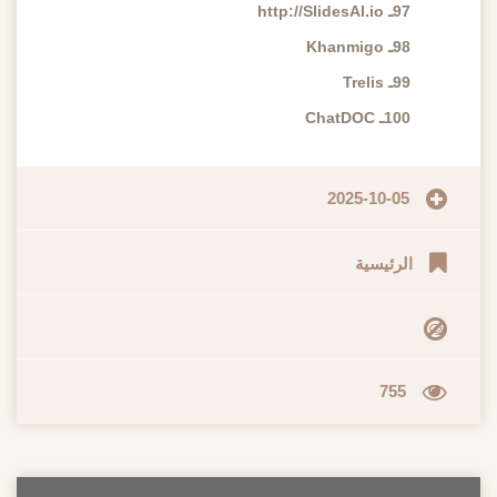
97ـ http://SlidesAI.io
98ـ Khanmigo
99ـ Trelis
100ـ ChatDOC
2025-10-05
الرئيسية
755