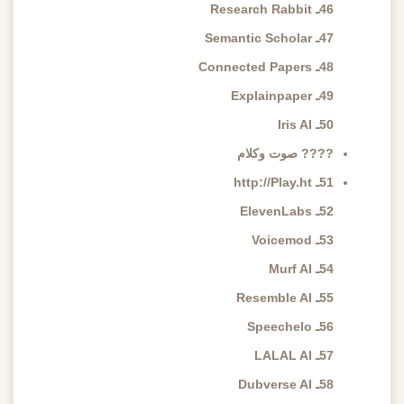
46ـ Research Rabbit
47ـ Semantic Scholar
48ـ Connected Papers
49ـ Explainpaper
50ـ Iris AI
???? صوت وكلام
51ـ http://Play.ht
52ـ ElevenLabs
53ـ Voicemod
54ـ Murf AI
55ـ Resemble AI
56ـ Speechelo
57ـ LALAL AI
58ـ Dubverse AI