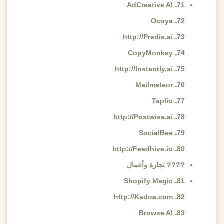
71ـ AdCreative AI
72ـ Ocoya
73ـ http://Predis.ai
74ـ CopyMonkey
75ـ http://Instantly.ai
76ـ Mailmeteor
77ـ Taplio
78ـ http://Postwise.ai
79ـ SocialBee
80ـ http://Feedhive.io
???? تجارة وأعمال
81ـ Shopify Magic
82ـ http://Kadoa.com
83ـ Browse AI