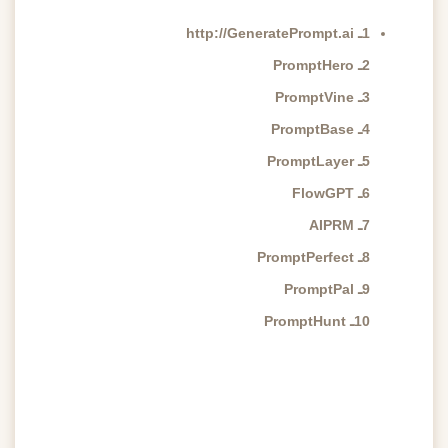
1ـ http://GeneratePrompt.ai
2ـ PromptHero
3ـ PromptVine
4ـ PromptBase
5ـ PromptLayer
6ـ FlowGPT
7ـ AIPRM
8ـ PromptPerfect
9ـ PromptPal
10ـ PromptHunt