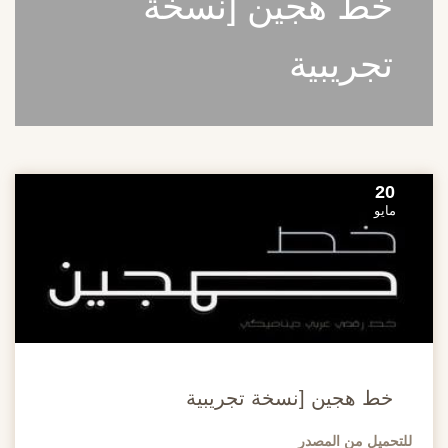
خط هجين [نسخة
تجريبية
20
مايو
خط هجين [نسخة تجريبية
للتحميل من المصدر