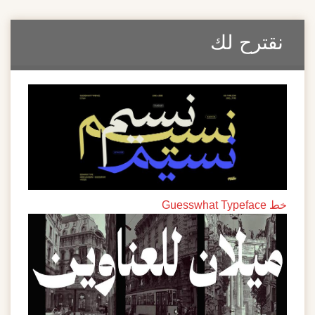
نقترح لك
خط Guesswhat Typeface