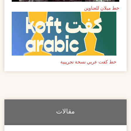
خط ميلان للعناوين
خط كفت عربي نسخة تجريبية
مقالات