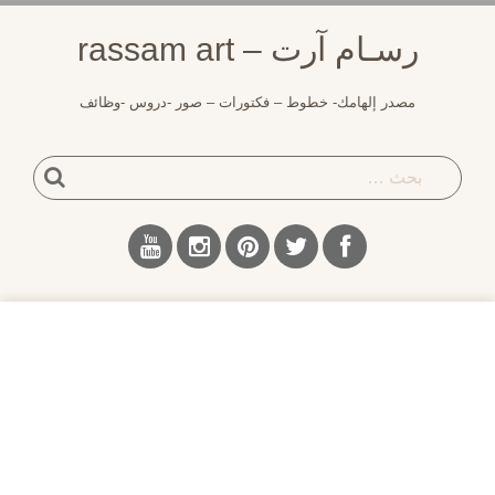
لتجاوز
رسـام آرت – rassam art
لى
لمحتوى
مصدر إلهامك- خطوط – فكتورات – صور -دروس -وظائف
بحث