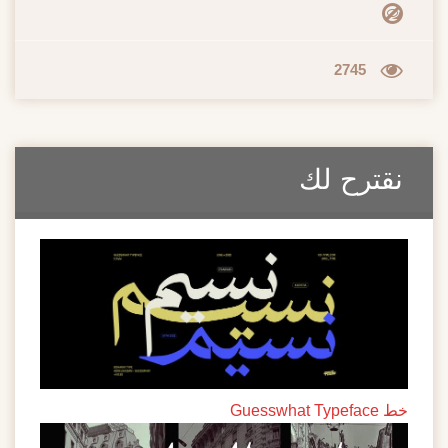
2745
نقترح لك
خط Guesswhat Typeface