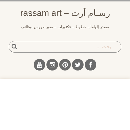
لتجاوز
رسـام آرت – rassam art
لى
لمحتوى
مصدر إلهامك- خطوط – فكتورات – صور -دروس -وظائف
بحث