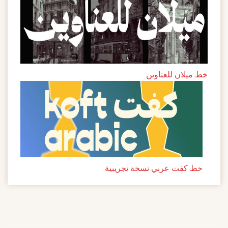
خط ميلان للعناوين
خط كفت عربي نسخة تجريبية