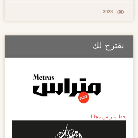
3028
نقترح لك
خط متراس مجانا