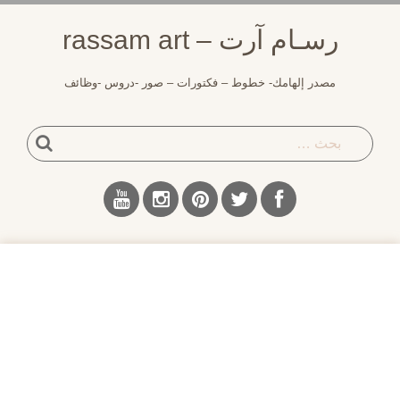
لتجاوز
رسـام آرت – rassam art
لى
لمحتوى
مصدر إلهامك- خطوط – فكتورات – صور -دروس -وظائف
بحث