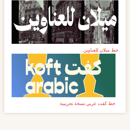
خط ميلان للعناوين
خط كفت عربي نسخة تجريبية