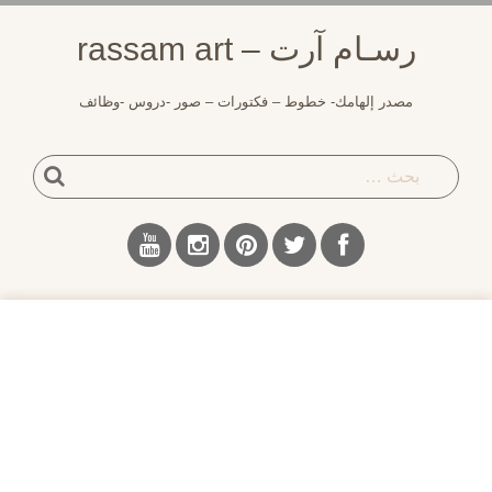
لتجاوز
رسـام آرت – rassam art
لى
لمحتوى
مصدر إلهامك- خطوط – فكتورات – صور -دروس -وظائف
بحث