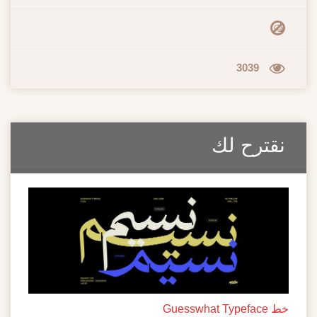
3039
نقترح لك
خط Guesswhat Typeface