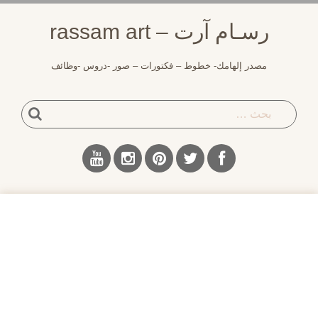
لتجاوز
رسـام آرت – rassam art
لى
لمحتوى
مصدر إلهامك- خطوط – فكتورات – صور -دروس -وظائف
بحث