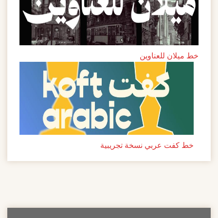
خط ميلان للعناوين
خط كفت عربي نسخة تجريبية