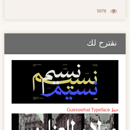
5076
نقترح لك
خط Guesswhat Typeface