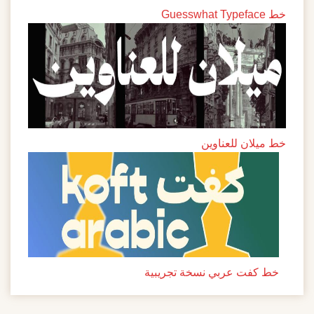
خط Guesswhat Typeface
خط ميلان للعناوين
خط كفت عربي نسخة تجريبية