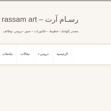
لتجاوز
لى
لمحتوى
رسـام آرت – rassam art
مصدر إلهامك- خطوط – فكتورات – صور -دروس -وظائف
الرئيسية
دروس
مقالات
ملحقات