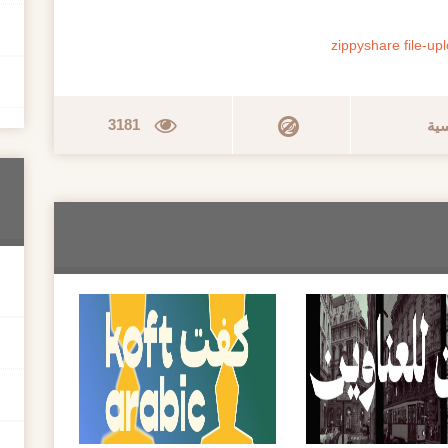
zippyshare
file-up
3181
سية