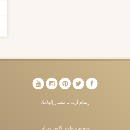
رسام آرت .. مصدر إلهامك
تصميم وتطوير
كليفر ديزاين