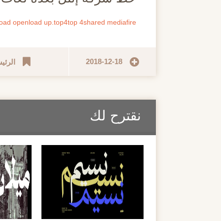
load
openload
up.top4top
4shared
mediafire
2018-12-18
الرئي
نقترح لك